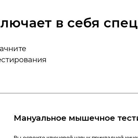
лючает в себя спе
Начните
естирования
Мануальное мышечное тест
Вы освоите ключевой навык прикладной кин