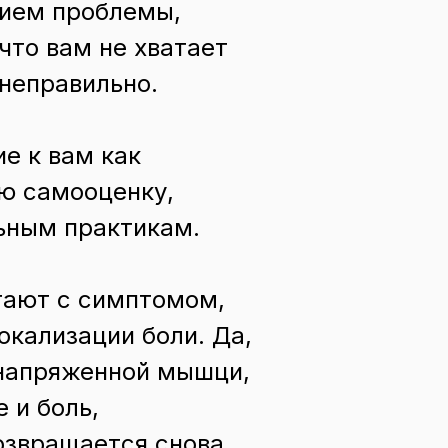
нием проблемы,
что вам не хватает
 неправильно.
ие к вам как
ую самооценку,
льным практикам.
тают с симптомом,
окализации боли. Да,
напряженной мышци,
 и боль,
озвращается снова.