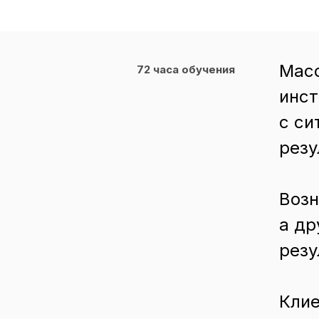
Масс
72 часа обучения
инст
с си
резу
Возн
а др
резу
Клие