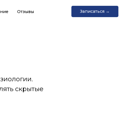
Записаться →
ание
Отзывы
зиологии.
лять скрытые