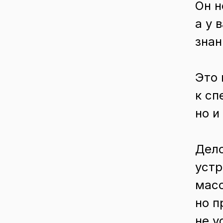
Он н
а у 
знан
Это 
к сп
но и
Дело
устр
масс
но п
не у