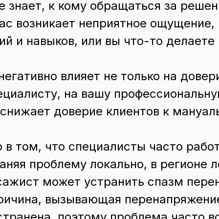
е знает, к кому обращаться за реше
вас возникает неприятное ощущение, 
ий и навыков, или вы что-то делаете
негативно влияет не только на довер
ециалисту, на вашу профессиональн
 снижает доверие клиентов к мануа
 в том, что специалисты часто рабо
аняя проблему локально, в регионе л
ажист может устранить спазм пере
ричина, вызывающая перенапряжение
странена, поэтому проблема часто в