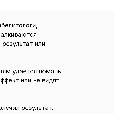
белитологи,
талкиваются
т результат или
дям удается помочь,
ффект или не видят
олучил результат.