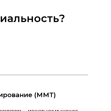
циальность?
ирование (ММТ)
езиологиии — мануальное мышечное