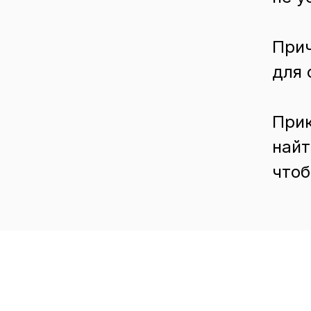
Прич
для 
Прик
найт
чтоб