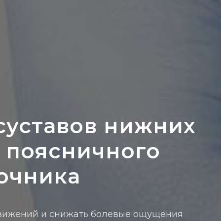
суставов нижних
 поясничного
очника
движений и снижать болевые ощущения