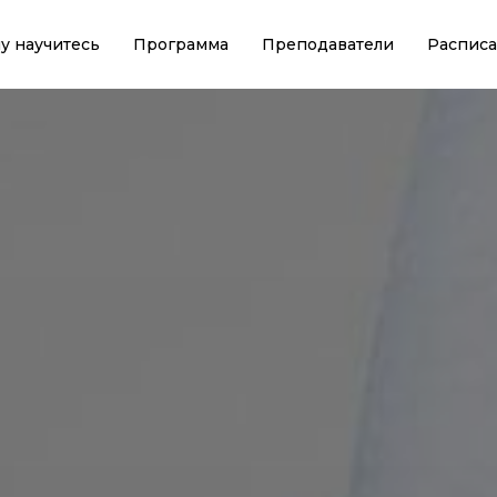
у научитесь
Программа
Преподаватели
Распис