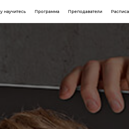
у научитесь
Программа
Преподаватели
Распис